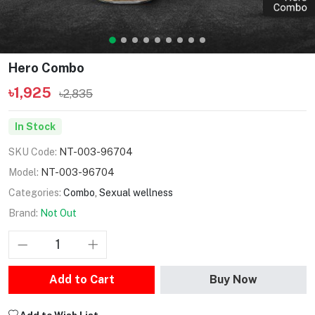
Hero Combo
৳1,925
৳2,835
In Stock
SKU Code:
NT-003-96704
Model:
NT-003-96704
Categories:
Combo
,
Sexual wellness
Brand:
Not Out
Add to Cart
Buy Now
Add to Wish List