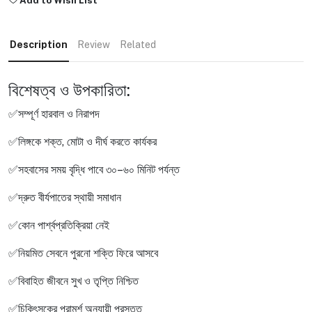
Description
Review
Related
বিশেষত্ব ও উপকারিতা:
✅সম্পূর্ণ হারবাল ও নিরাপদ
✅লিঙ্গকে শক্ত, মোটা ও দীর্ঘ করতে কার্যকর
✅সহবাসের সময় বৃদ্ধি পাবে ৩০–৬০ মিনিট পর্যন্ত
✅দ্রুত বীর্যপাতের স্থায়ী সমাধান
✅কোন পার্শ্বপ্রতিক্রিয়া নেই
✅নিয়মিত সেবনে পুরনো শক্তি ফিরে আসবে
✅বিবাহিত জীবনে সুখ ও তৃপ্তি নিশ্চিত
✅চিকিৎসকের পরামর্শ অনুযায়ী প্রস্তুত