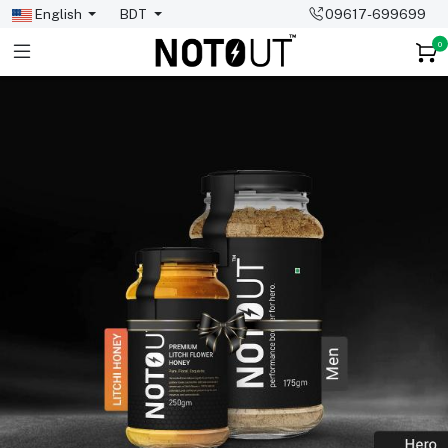
English
BDT
09617-699699
0